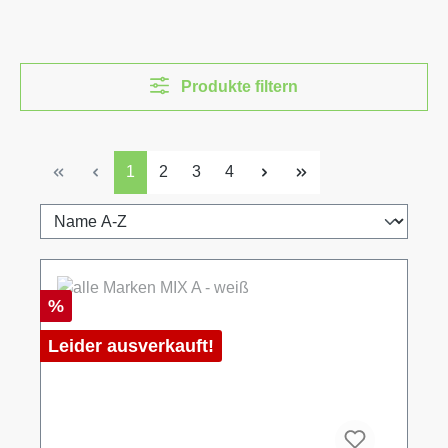
Produkte filtern
Seite
Seite
Seite
Seite
1
2
3
4
Rabatt
%
Leider ausverkauft!