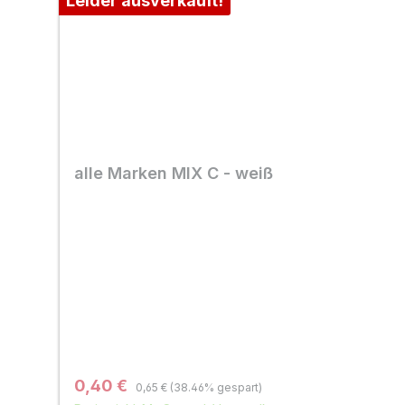
Leider ausverkauft!
alle Marken MIX C - weiß
Regulärer Preis:
Verkaufspreis:
0,40 €
0,65 €
(38.46% gespart)