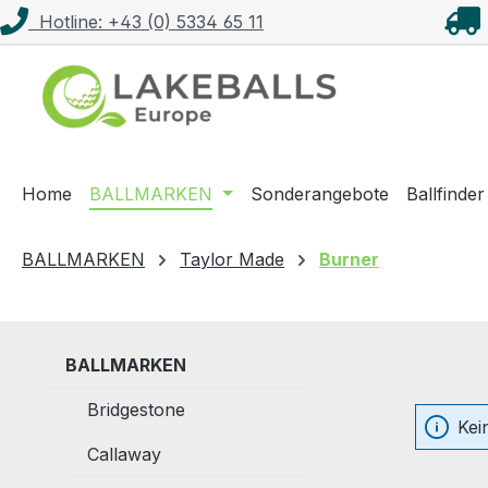
Hotline: +43 (0) 5334 65 11
m Hauptinhalt springen
Zur Suche springen
Zur Hauptnavigation springen
Home
BALLMARKEN
Sonderangebote
Ballfinder
BALLMARKEN
Taylor Made
Burner
BALLMARKEN
Bridgestone
Kei
Callaway