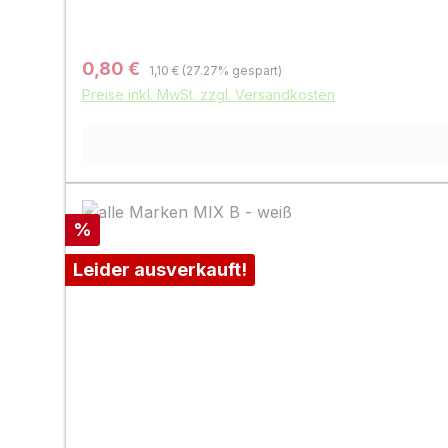
Regulärer Preis:
Verkaufspreis:
0,80 €
1,10 €
(27.27% gespart)
Preise inkl. MwSt. zzgl. Versandkosten
Rabatt
%
Leider ausverkauft!