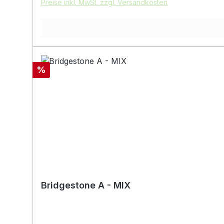
Preise inkl. MwSt. zzgl. Versandkosten
Rabatt
%
Bridgestone A - MIX