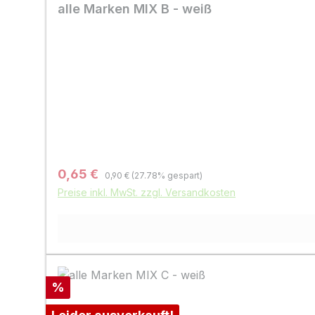
alle Marken MIX B - weiß
Regulärer Preis:
Verkaufspreis:
0,65 €
0,90 €
(27.78% gespart)
Preise inkl. MwSt. zzgl. Versandkosten
Rabatt
%