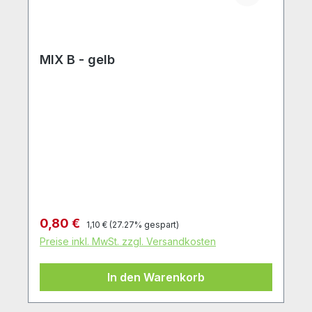
MIX B - gelb
Regulärer Preis:
Verkaufspreis:
0,80 €
1,10 €
(27.27% gespart)
Preise inkl. MwSt. zzgl. Versandkosten
In den Warenkorb