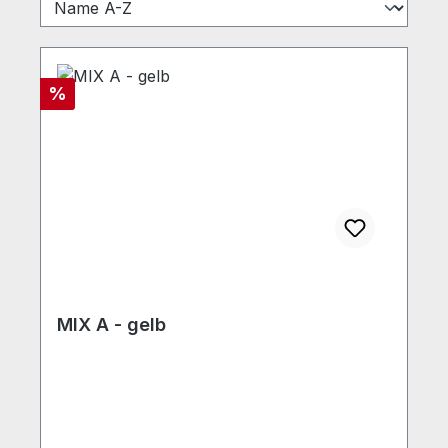
Rabatt
%
MIX A - gelb