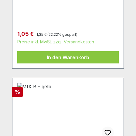
Regulärer Preis:
Verkaufspreis:
1,05 €
1,35 €
(22.22% gespart)
Preise inkl. MwSt. zzgl. Versandkosten
In den Warenkorb
Rabatt
%