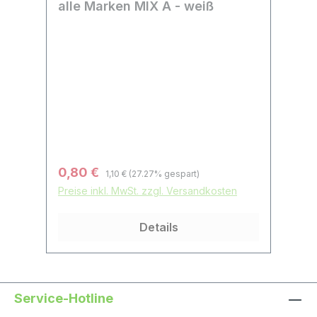
alle Marken MIX A - weiß
a
Regulärer Preis:
Verkaufspreis:
Ve
0,80 €
0
1,10 €
(27.27% gespart)
Preise inkl. MwSt. zzgl. Versandkosten
Pr
Details
Service-Hotline