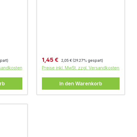
Regulärer Preis:
Verkaufspreis:
1,45 €
part)
2,05 €
(29.27% gespart)
rsandkosten
Preise inkl. MwSt. zzgl. Versandkosten
rb
In den Warenkorb