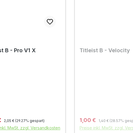
st B - Pro V1 X
Titleist B - Velocity
Regulärer Preis:
Regulärer Preis:
fspreis:
Verkaufspreis:
€
1,00 €
2,05 €
(29.27% gespart)
1,40 €
(28.57% gesp
inkl. MwSt. zzgl. Versandkosten
Preise inkl. MwSt. zzgl. Ve