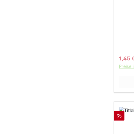
Verkau
1,45 
Preise 
Rabatt
%