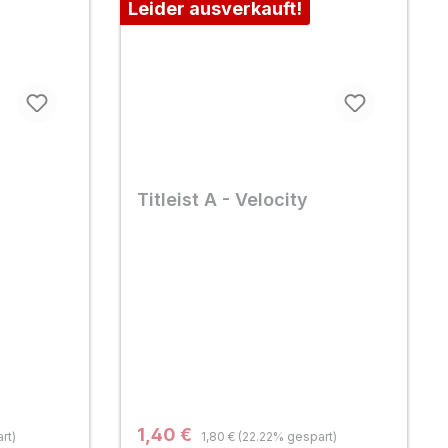
Leider ausverkauft!
Titleist A - Velocity
Regulärer Preis:
Verkaufspreis:
1,40 €
rt)
1,80 €
(22.22% gespart)