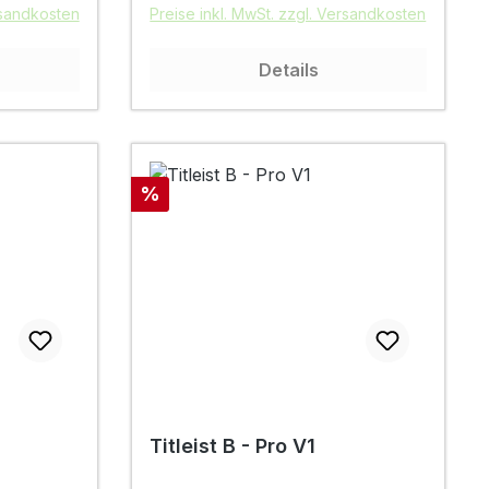
rsandkosten
Preise inkl. MwSt. zzgl. Versandkosten
Details
Rabatt
%
Titleist B - Pro V1