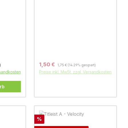
Regulärer Preis:
Verkaufspreis:
1,50 €
)
1,75 €
(14.29% gespart)
rsandkosten
Preise inkl. MwSt. zzgl. Versandkosten
rb
Rabatt
%