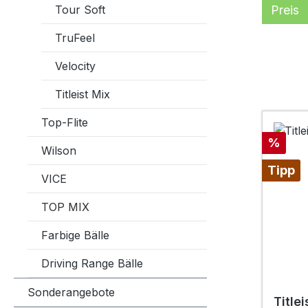
Tour Soft
Preis
TruFeel
Velocity
Titleist Mix
Top-Flite
Rabatt
%
Wilson
Tipp
VICE
TOP MIX
Farbige Bälle
Driving Range Bälle
Sonderangebote
Title