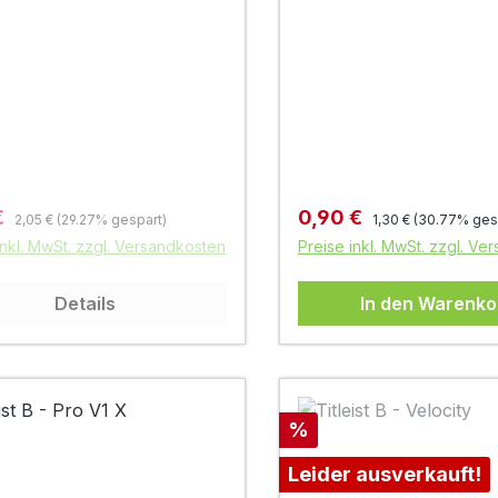
Regulärer Preis:
Regulärer Preis:
fspreis:
Verkaufspreis:
€
0,90 €
2,05 €
(29.27% gespart)
1,30 €
(30.77% ges
inkl. MwSt. zzgl. Versandkosten
Preise inkl. MwSt. zzgl. Ve
Details
In den Warenko
Rabatt
%
Leider ausverkauft!