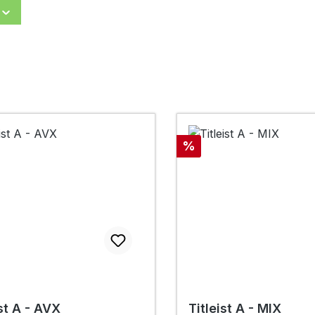
Rabatt
%
ist A - AVX
Titleist A - MIX