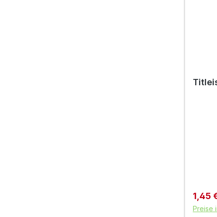
Titlei
Verkau
1,45 
Preise 