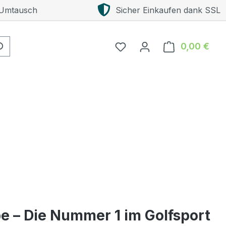
 Umtausch
Sicher Einkaufen dank SSL
0,00 €
Ware
pe – Die Nummer 1 im Golfsport