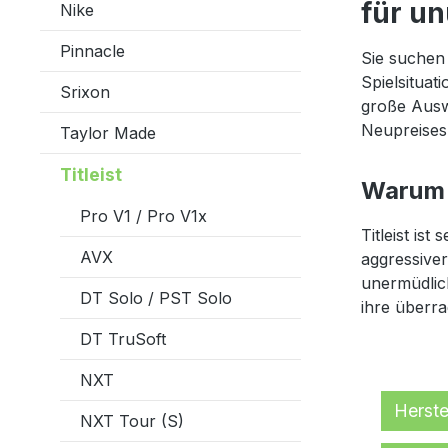
für u
Nike
Pinnacle
Sie suchen 
Spielsituat
Srixon
große Auswa
Neupreises 
Taylor Made
Titleist
Warum T
Pro V1 / Pro V1x
Titleist is
AVX
aggressiver
unermüdlich
DT Solo / PST Solo
ihre überra
DT TruSoft
NXT
Herste
NXT Tour (S)