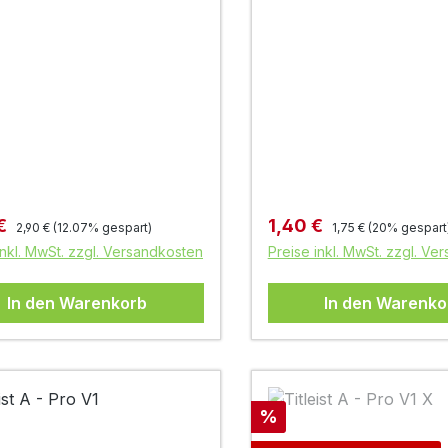
Regulärer Preis:
Regulärer Preis:
fspreis:
Verkaufspreis:
 €
1,40 €
2,90 €
(12.07% gespart)
1,75 €
(20% gespart
inkl. MwSt. zzgl. Versandkosten
Preise inkl. MwSt. zzgl. Ve
In den Warenkorb
In den Warenko
Rabatt
%