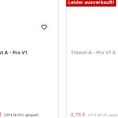
Leider ausverkauft!
st A - Pro V1
Titleist A - Pro V1 X
Regulärer Preis:
Regulärer Preis:
fspreis:
Verkaufspreis:
€
2,75 €
2,99 €
(8.03% gespart)
2,99 €
(8.03% gespa