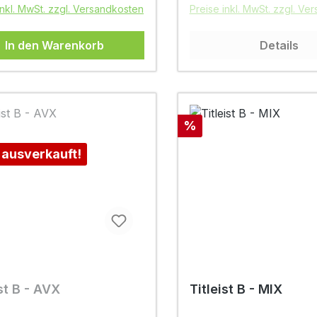
inkl. MwSt. zzgl. Versandkosten
Preise inkl. MwSt. zzgl. Ve
In den Warenkorb
Details
Rabatt
%
 ausverkauft!
ist B - AVX
Titleist B - MIX