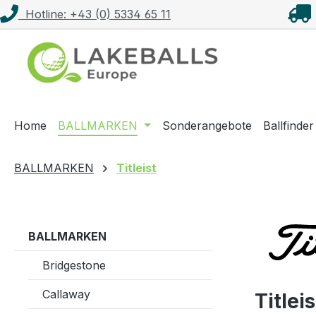
Hotline: +43 (0) 5334 65 11
m Hauptinhalt springen
Zur Suche springen
Zur Hauptnavigation springen
Home
BALLMARKEN
Sonderangebote
Ballfinder
BALLMARKEN
Titleist
BALLMARKEN
Bridgestone
Callaway
Titlei