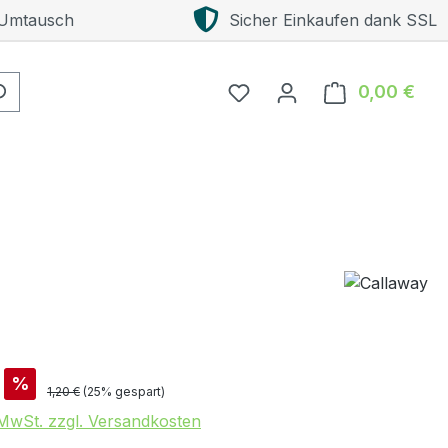
 Umtausch
Sicher Einkaufen dank SSL
0,00 €
Ware
is:
%
Regulärer Preis:
1,20 €
(25% gespart)
. MwSt. zzgl. Versandkosten