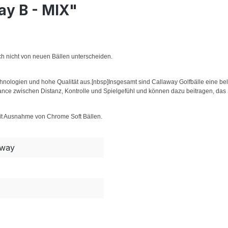
ay B - MIX"
sch nicht von neuen Bällen unterscheiden.
echnologien und hohe Qualität aus.[nbsp]Insgesamt sind Callaway Golfbälle eine be
alance zwischen Distanz, Kontrolle und Spielgefühl und können dazu beitragen, das 
mit Ausnahme von Chrome Soft Bällen.
away