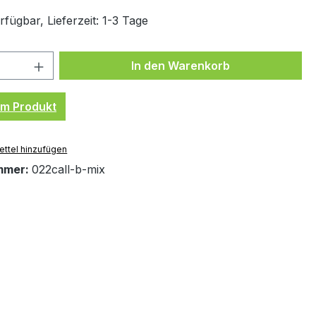
fügbar, Lieferzeit: 1-3 Tage
 Anzahl: Gib den gewünschten Wert ein 
In den Warenkorb
um Produkt
ttel hinzufügen
mmer:
022call-b-mix