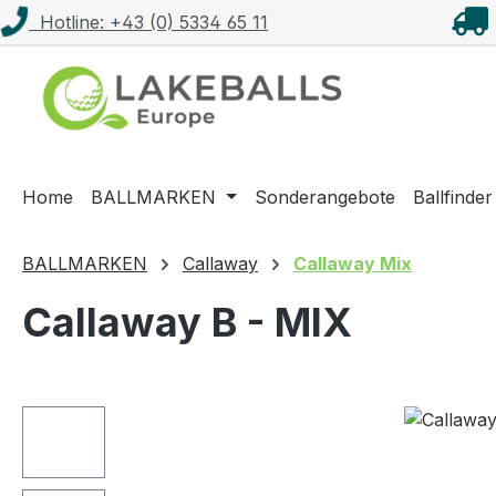
Hotline: +43 (0) 5334 65 11
m Hauptinhalt springen
Zur Suche springen
Zur Hauptnavigation springen
Home
BALLMARKEN
Sonderangebote
Ballfinder
BALLMARKEN
Callaway
Callaway Mix
Callaway B - MIX
Bildergalerie überspringen