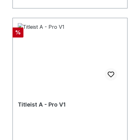
Rabatt
%
Titleist A - Pro V1