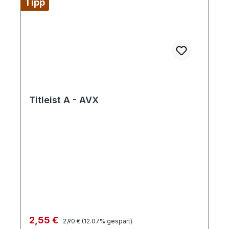
Tipp
Titleist A - AVX
Regulärer Preis:
Verkaufspreis:
2,55 €
2,90 €
(12.07% gespart)