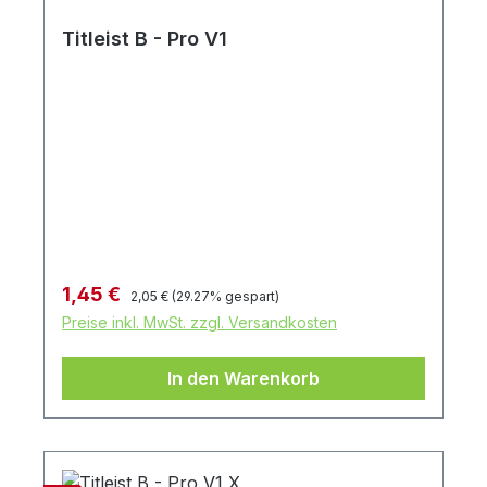
Titleist B - Pro V1
Regulärer Preis:
Verkaufspreis:
1,45 €
2,05 €
(29.27% gespart)
Preise inkl. MwSt. zzgl. Versandkosten
In den Warenkorb