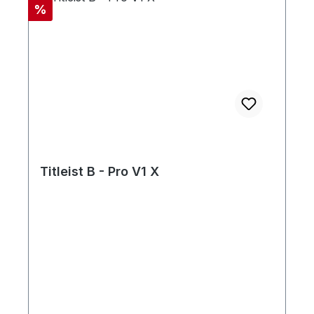
Rabatt
%
Titleist B - Pro V1 X