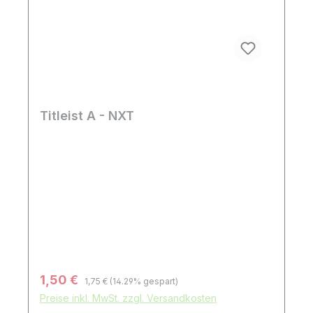
Titleist A - NXT
Regulärer Preis:
Verkaufspreis:
1,50 €
1,75 €
(14.29% gespart)
Preise inkl. MwSt. zzgl. Versandkosten