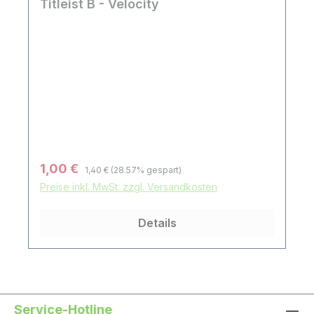
Titleist B - Velocity
Regulärer Preis:
Verkaufspreis:
1,00 €
1,40 €
(28.57% gespart)
Preise inkl. MwSt. zzgl. Versandkosten
Details
Service-Hotline