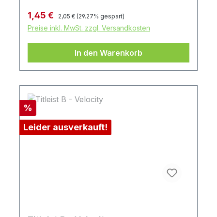
Regulärer Preis:
Verkaufspreis:
1,45 €
2,05 €
(29.27% gespart)
Preise inkl. MwSt. zzgl. Versandkosten
In den Warenkorb
Rabatt
%
Leider ausverkauft!