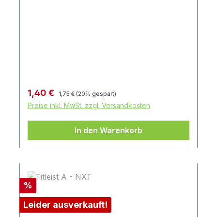
Regulärer Preis:
Verkaufspreis:
1,40 €
1,75 €
(20% gespart)
Preise inkl. MwSt. zzgl. Versandkosten
In den Warenkorb
Rabatt
%
Leider ausverkauft!