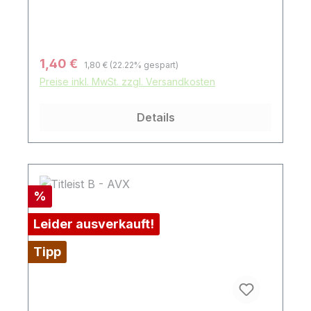
Regulärer Preis:
Verkaufspreis:
1,40 €
1,80 €
(22.22% gespart)
Preise inkl. MwSt. zzgl. Versandkosten
Details
Rabatt
%
Leider ausverkauft!
Tipp