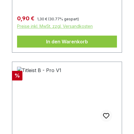
Regulärer Preis:
Verkaufspreis:
0,90 €
1,30 €
(30.77% gespart)
Preise inkl. MwSt. zzgl. Versandkosten
In den Warenkorb
Rabatt
%