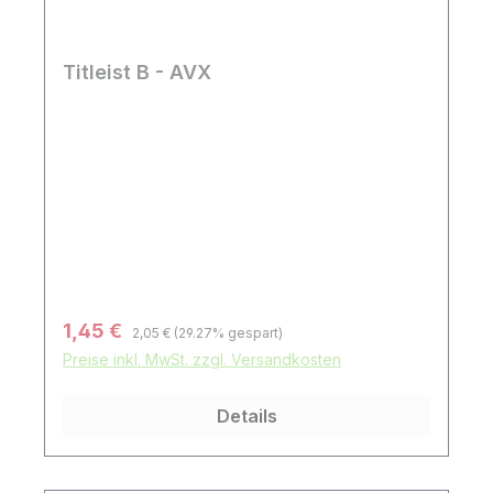
Titleist B - AVX
Regulärer Preis:
Verkaufspreis:
1,45 €
2,05 €
(29.27% gespart)
Preise inkl. MwSt. zzgl. Versandkosten
Details