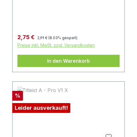
Regulärer Preis:
Verkaufspreis:
2,75 €
2,99 €
(8.03% gespart)
Preise inkl. MwSt. zzgl. Versandkosten
In den Warenkorb
Rabatt
%
Leider ausverkauft!