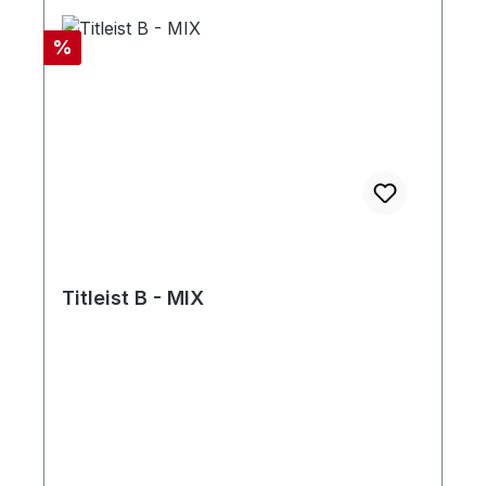
Rabatt
%
Titleist B - MIX