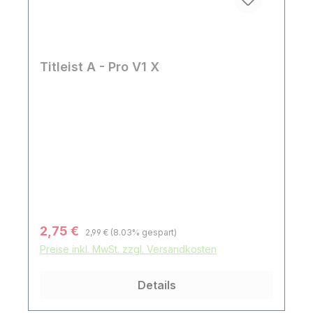
Titleist A - Pro V1 X
Regulärer Preis:
Verkaufspreis:
2,75 €
2,99 €
(8.03% gespart)
Preise inkl. MwSt. zzgl. Versandkosten
Details