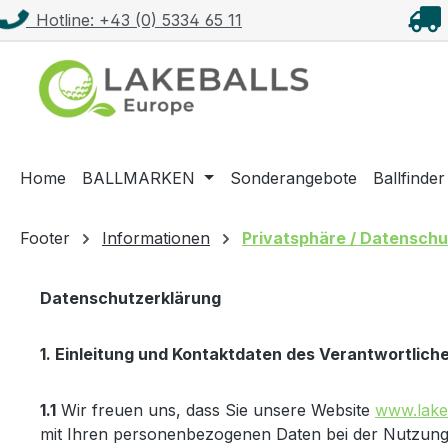
Hotline: +43 (0) 5334 65 11
m Hauptinhalt springen
Zur Suche springen
Zur Hauptnavigation springen
Home
BALLMARKEN
Sonderangebote
Ballfinder
Footer
Informationen
Privatsphäre / Datenschu
Datenschutzerklärung
1. Einleitung und Kontaktdaten des Verantwortlich
1.1
Wir freuen uns, dass Sie unsere Website
www.lake-
mit Ihren personenbezogenen Daten bei der Nutzung u