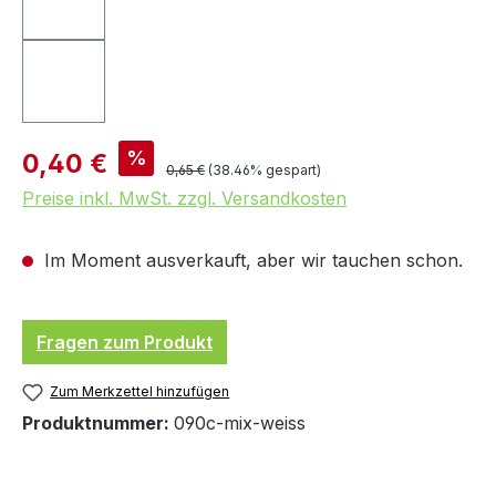
Verkaufspreis:
%
0,40 €
Regulärer Preis:
0,65 €
(38.46% gespart)
Preise inkl. MwSt. zzgl. Versandkosten
Im Moment ausverkauft, aber wir tauchen schon.
Fragen zum Produkt
Zum Merkzettel hinzufügen
Produktnummer:
090c-mix-weiss